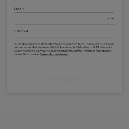
Land
*
*
Pflichtfeld
Durch das Absenden Ihrer Informationen stimmen Sie zu, dass Cision und seine
verbundenen Marken, einschließlich Brandwatch, CisionOne und PR Newswire,
Sie mit Marketing-Kommunikation kontaktieren dürfen. Weitere Informationen
finden Sie in unserer
Datenschutzerklärung
.
Den Report lesen