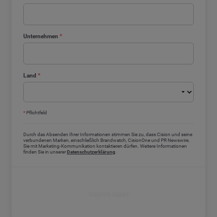
Unternehmen
*
Land
*
*
Pflichtfeld
Durch das Absenden Ihrer Informationen stimmen Sie zu, dass Cision und seine
verbundenen Marken, einschließlich Brandwatch, CisionOne und PR Newswire,
Sie mit Marketing-Kommunikation kontaktieren dürfen. Weitere Informationen
finden Sie in unserer
Datenschutzerklärung
.
Report lesen