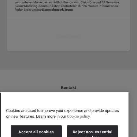
verbundenen Marken, einschließlich Brandwatch, CisionOne und PR Newswire,
Sie mit Marketing-Kommunikation kontaktieren dürfen. Weitere Informationen
finden Sie in unserer
Datenschutzerklärung
.
Read now
Kontakt
Datenschutzerklärung Kunden
Datenschutzerklärung Urheber
Cookies are used to improve your experience and provide updates
Terms and Conditions
on new features. Learn more in our
Cookie policy.
Impressum
Accept all cookies
Reject non-essential