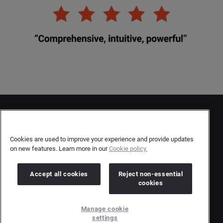
Contacto
Declaración de privacidad del cliente
Cookies are used to improve your experience and provide updates
on new features. Learn more in our
Cookie policy.
Declaración de privacidad para los autores
Términos y condiciones
Accept all cookies
Reject non-essential
cookies
Copyright © 2026 Brandwatch. Todos los derechos reservados.
Manage cookie
Cision Group Ltd, 7th Floor, 5 Churchill Place, Canary Wharf, London, E14 5HU
settings
Company number: 03898053 | VAT number: 754 750 710