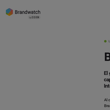
B
El
ca
Int
Al 
Bra