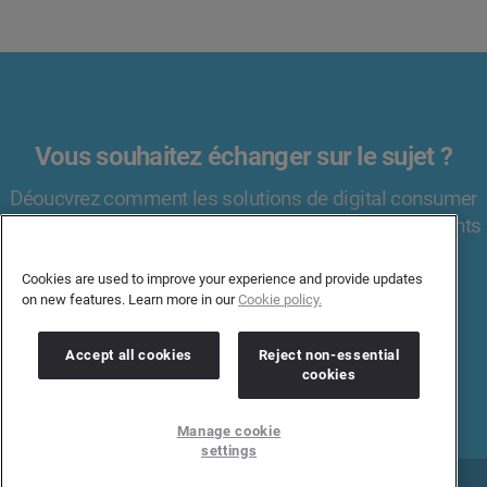
Vous souhaitez échanger sur le sujet ?
Déoucvrez comment les solutions de digital consumer
intelligence de Brandwatch peuvent amener les insights
consommateurs au cœur de votre organisation.
Cookies are used to improve your experience and provide updates
on new features. Learn more in our
Cookie policy.
PARLER À UN EXPERT
Accept all cookies
Reject non-essential
cookies
Manage cookie
settings
Page d'accueil
Presse
Contact