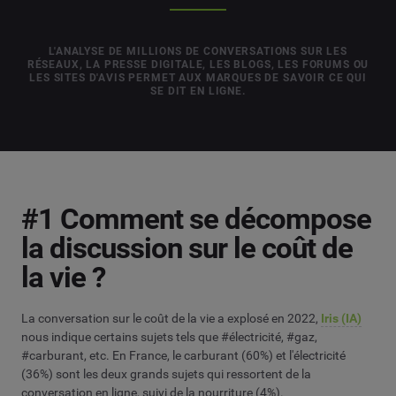
L'ANALYSE DE MILLIONS DE CONVERSATIONS SUR LES
RÉSEAUX, LA PRESSE DIGITALE, LES BLOGS, LES FORUMS OU
LES SITES D'AVIS PERMET AUX MARQUES DE SAVOIR CE QUI
SE DIT EN LIGNE.
#1 Comment se décompose
la discussion sur le coût de
la vie ?
La conversation sur le coût de la vie a explosé en 2022,
Iris (IA)
nous indique certains sujets tels que #électricité, #gaz,
#carburant, etc. En France, le carburant (60%) et l'électricité
(36%) sont les deux grands sujets qui ressortent de la
conversation en ligne, suivi de la nourriture (4%).