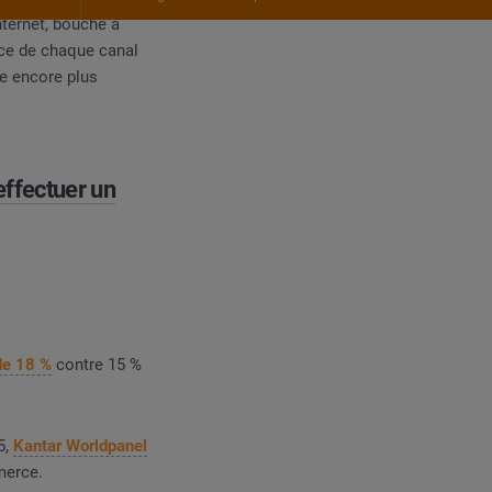
nternet, bouche à
ence de chaque canal
he encore plus
effectuer un
de 18 %
contre 15 %
5,
Kantar Worldpanel
merce.