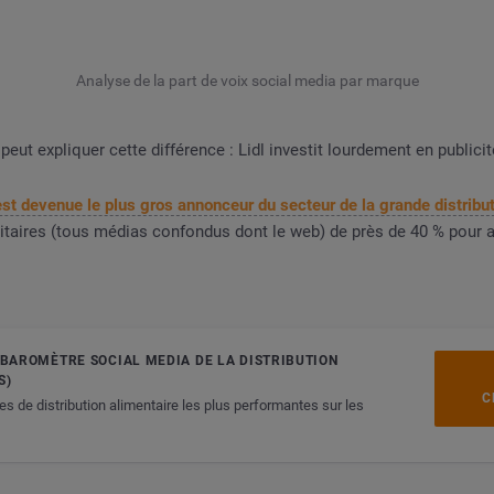
Analyse de la part de voix social media par marque
eut expliquer cette différence : Lidl investit lourdement en publicit
st devenue le plus gros annonceur du secteur de la grande distribu
itaires (tous médias confondus dont le web) de près de 40 % pour a
E BAROMÈTRE SOCIAL MEDIA DE LA DISTRIBUTION
S)
C
es de distribution alimentaire les plus performantes sur les