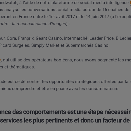
ndwatch, à l’aide de notre plateforme de social media intelligence
ns analysé les conversations social media autour de 16 chaînes de d
rant en France entre le 1er avril 2017 et le 14 juin 2017 (à l’except
batim : la reconnaissance d’images
) :
our, Cora, Franprix, Géant Casino, Intermarché, Leader Price, E.Lecle
 Picard Surgelés, Simply Market et Supermarchés Casino.
s
, qui utilise des opérateurs booléens, nous avons segmenté les m
es et thématiques.
étude est de démontrer les opportunités stratégiques offertes par la 
mieux comprendre et être en phase avec les consommateurs.
ance des comportements est une étape nécessai
 services les plus pertinents et donc un facteur de