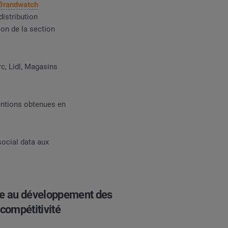
Brandwatch
istribution
ion de la section
rc, Lidl, Magasins
entions obtenues en
social data aux
re au développement des
 compétitivité