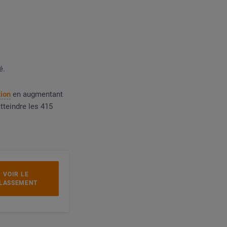
é.
tion
en augmentant
tteindre les 415
VOIR LE
LASSEMENT