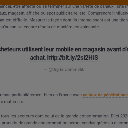
cer, être affecté ou se terminer sur une variété de canaux : site i
iaux, magasin, affiche ou spot publicitaire, etc. Comprendre l’influ
n alimentaire
at est difficile. Mesurer la façon dont ils interagissent est une tâc
qu’aucun n’a encore résolu de manière convaincante.
heteurs utilisent leur mobile en magasin avant d'
achat. http://bit.ly/2sI2HIS
— @DigitalComm360
gresse particulièrement bien en France avec
un taux de pénétration 
 « matures ».
r tous les secteurs dont celui de la grande consommation. D’ici 202
 produits de grande consommation seront vendus grâce au e-com