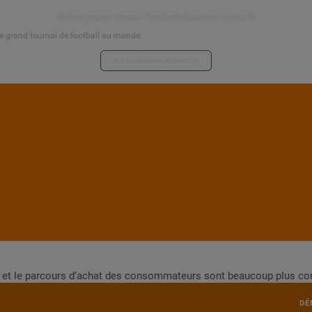
⚽ Analyse en direct - Football Attention Index ⚽
s grand tournoi de football au monde.
Voir les données en direct
et le parcours d’achat des consommateurs sont beaucoup plus com
DÉ