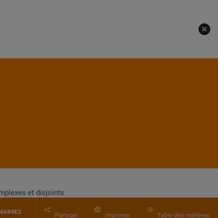
plexes et disjoints
MARREZ
Partager
Imprimer
Table des matières