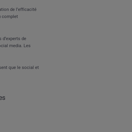
ion de l’efficacité
au complet
s d’experts de
ocial media. Les
sent que le social et
les