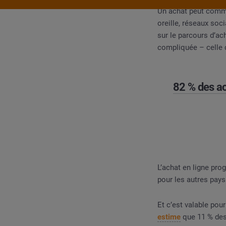
Un achat peut commen
oreille, réseaux soc
Étude secteur
Social Listening pour la distributio
sur le parcours d’ach
compliquée – celle 
82 % des ac
L’achat en ligne pro
pour les autres pays
Et c’est valable pou
estime
que 11 % des