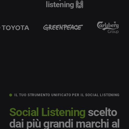
Last Name
*
listening 🙌
Social Listening & Consumer Insights
Influencer Marketing
Company
*
Search Intelligence
Country
*
Not Sure
*
Indica i dati obbligatori
Job Level
*
*
Indica i dati obbligatori
Prenota una demo
IL TUO STRUMENTO UNIFICATO PER IL SOCIAL LISTENING
Social Listening
scelto
dai più grandi marchi al