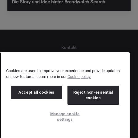
Die Story und Idee hinter Brandwatch Search
Kontakt
Datenschutzerklärung Kunden
Datenschutzerklärung Urheber
Cookies are used to improve your experience and provide updates
Terms and Conditions
on new features. Learn more in our
Cookie policy.
Impressum
Accept all cookies
Reject non-essential
cookies
Copyright © 2026 Brandwatch. Alle Rechte vorbehalten.
De-Saint-Exupéry-Straße 10, 60549 Frankfurt/Main
Manage cookie
Registergericht: Amtsgericht Frankfurt am Main | Registernummer: HRB 138083 |
settings
Umsatzsteuer-Identifikationsnummer: DE278408482