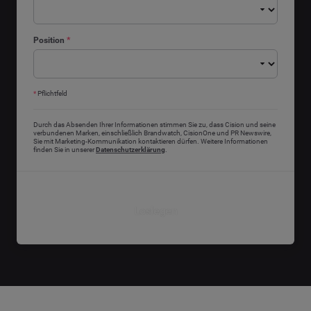
Position
*
*
Pflichtfeld
Durch das Absenden Ihrer Informationen stimmen Sie zu, dass Cision und seine
verbundenen Marken, einschließlich Brandwatch, CisionOne und PR Newswire,
Sie mit Marketing-Kommunikation kontaktieren dürfen. Weitere Informationen
finden Sie in unserer
Datenschutzerklärung
.
Loslegen