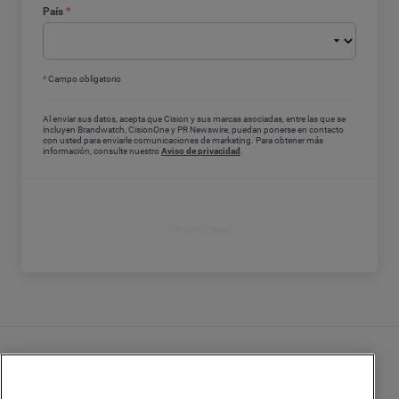
País
*
*
Campo obligatorio
Al enviar sus datos, acepta que Cision y sus marcas asociadas, entre las que se
incluyen Brandwatch, CisionOne y PR Newswire, puedan ponerse en contacto
con usted para enviarle comunicaciones de marketing. Para obtener más
información, consulte nuestro
Aviso de privacidad
.
Download
Contacto