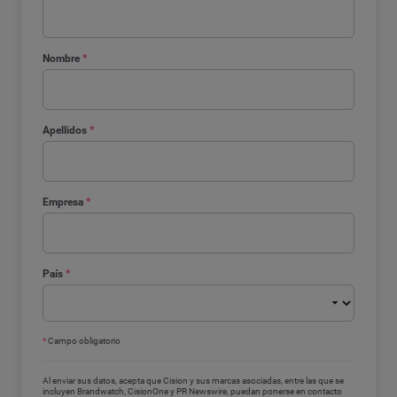
Nombre
*
Apellidos
*
Empresa
*
País
*
*
Campo obligatorio
Al enviar sus datos, acepta que Cision y sus marcas asociadas, entre las que se
incluyen Brandwatch, CisionOne y PR Newswire, puedan ponerse en contacto