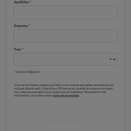
Apellidos
*
Empresa
*
País
*
*
Campo obligatorio
Al enviar sus datos, acepta que Cision y sus marcas asociadas, entre las que se
incluyen Brandwatch, CisionOne y PR Newswire, puedan ponerse en contacto
con usted para enviarle comunicaciones de marketing. Para obtener más
información, consulte nuestro
Aviso de privacidad
.
Conseguir esta guía