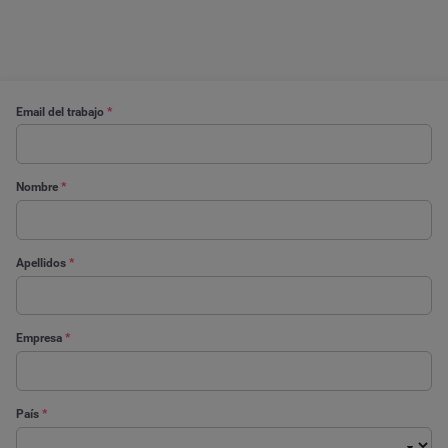
Email del trabajo
*
Nombre
*
Apellidos
*
Empresa
*
País
*