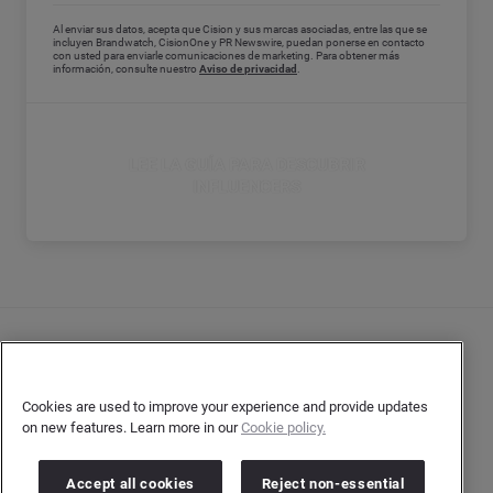
Al enviar sus datos, acepta que Cision y sus marcas asociadas, entre las que se
incluyen Brandwatch, CisionOne y PR Newswire, puedan ponerse en contacto
con usted para enviarle comunicaciones de marketing. Para obtener más
información, consulte nuestro
Aviso de privacidad
.
LEE LA GUÍA PARA DESCUBRIR
INFLUENCERS
Contacto
Declaración de privacidad del cliente
Cookies are used to improve your experience and provide updates
on new features. Learn more in our
Cookie policy.
Declaración de privacidad para los autores
Términos y condiciones
Accept all cookies
Reject non-essential