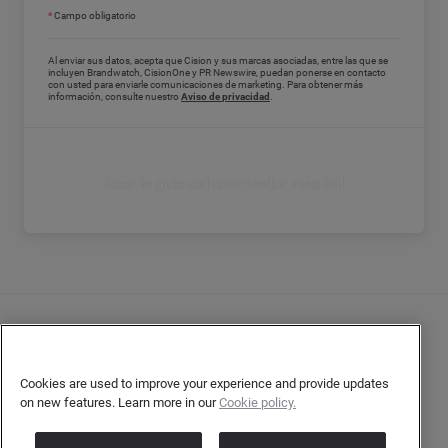
*
Campo obligatorio
Al enviar sus datos, acepta que Cision y sus marcas asociadas, entre las que se
incluyen Brandwatch, CisionOne y PR Newswire, puedan ponerse en contacto
con usted para enviarle comunicaciones de marketing. Para obtener más
información, consulte nuestro
Aviso de privacidad
.
Leer la guía del comprador más útil
Contacto
Declaración de privacidad del cliente
Cookies are used to improve your experience and provide updates
on new features. Learn more in our
Cookie policy.
Declaración de privacidad para los autores
Términos y condiciones