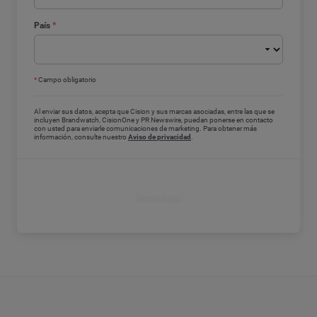
País
*
*
Campo obligatorio
Al enviar sus datos, acepta que Cision y sus marcas asociadas, entre las que se
incluyen Brandwatch, CisionOne y PR Newswire, puedan ponerse en contacto
con usted para enviarle comunicaciones de marketing. Para obtener más
información, consulte nuestro
Aviso de privacidad
.
Download