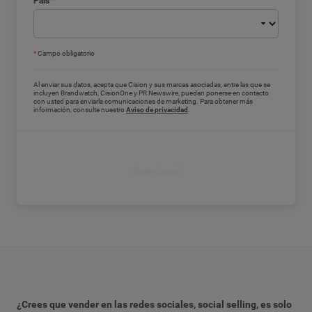
País
*
*
Campo obligatorio
Al enviar sus datos, acepta que Cision y sus marcas asociadas, entre las que se
incluyen Brandwatch, CisionOne y PR Newswire, puedan ponerse en contacto
con usted para enviarle comunicaciones de marketing. Para obtener más
información, consulte nuestro
Aviso de privacidad
.
Download
¿Crees que vender en las redes sociales, social selling, es solo