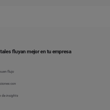
itales fluyan mejor en tu empresa
buen flujo
aciones con
n de
insights