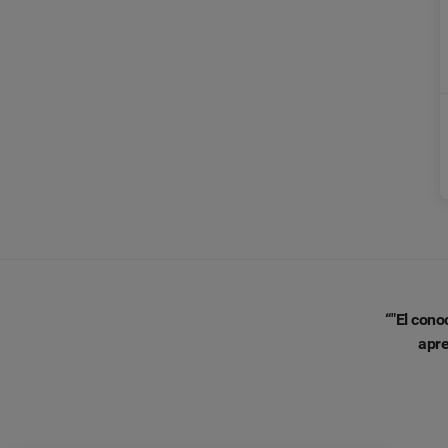
“"El cono
apre