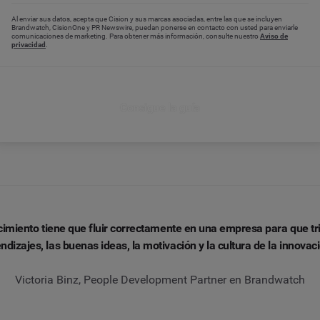
Al enviar sus datos, acepta que Cision y sus marcas asociadas, entre las que se incluyen
Brandwatch, CisionOne y PR Newswire, puedan ponerse en contacto con usted para enviarle
comunicaciones de marketing. Para obtener más información, consulte nuestro
Aviso de
privacidad
.
Consigue la guía
cimiento tiene que fluir correctamente en una empresa para que tr
ndizajes, las buenas ideas, la motivación y la cultura de la innovaci
Victoria Binz, People Development Partner en Brandwatch