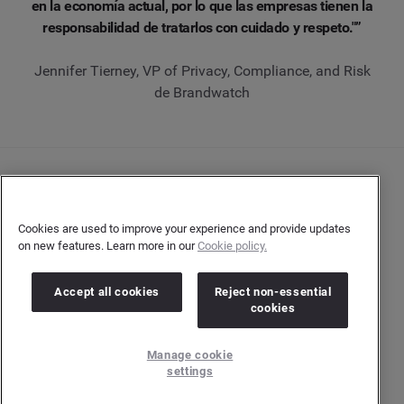
en la economía actual, por lo que las empresas tienen la
responsabilidad de tratarlos con cuidado y respeto."”
Jennifer Tierney, VP of Privacy, Compliance, and Risk
de Brandwatch
Contacto
Declaración de privacidad del cliente
Cookies are used to improve your experience and provide updates
on new features. Learn more in our
Cookie policy.
Declaración de privacidad para los autores
Términos y condiciones
Accept all cookies
Reject non-essential
cookies
Copyright © 2026 Brandwatch. Todos los derechos reservados.
Manage cookie
Cision Group Ltd, 7th Floor, 5 Churchill Place, Canary Wharf, London, E14 5HU
settings
Company number: 03898053 | VAT number: 754 750 710