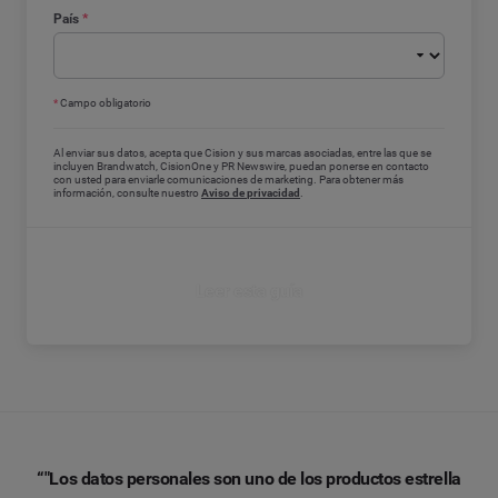
País
*
*
Campo obligatorio
Al enviar sus datos, acepta que Cision y sus marcas asociadas, entre las que se
incluyen Brandwatch, CisionOne y PR Newswire, puedan ponerse en contacto
con usted para enviarle comunicaciones de marketing. Para obtener más
información, consulte nuestro
Aviso de privacidad
.
Leer esta guía
“"Los datos personales son uno de los productos estrella