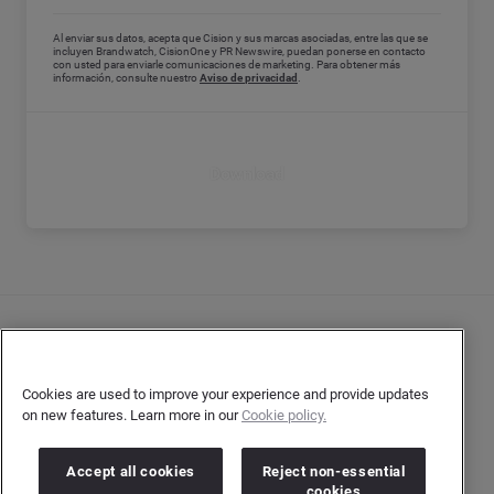
Al enviar sus datos, acepta que Cision y sus marcas asociadas, entre las que se
incluyen Brandwatch, CisionOne y PR Newswire, puedan ponerse en contacto
con usted para enviarle comunicaciones de marketing. Para obtener más
información, consulte nuestro
Aviso de privacidad
.
Download
Contacto
Declaración de privacidad del cliente
Cookies are used to improve your experience and provide updates
on new features. Learn more in our
Cookie policy.
Declaración de privacidad para los autores
Términos y condiciones
Accept all cookies
Reject non-essential
cookies