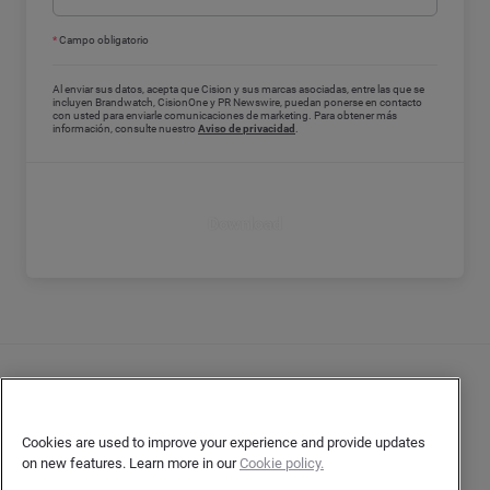
*
Campo obligatorio
Al enviar sus datos, acepta que Cision y sus marcas asociadas, entre las que se
incluyen Brandwatch, CisionOne y PR Newswire, puedan ponerse en contacto
con usted para enviarle comunicaciones de marketing. Para obtener más
información, consulte nuestro
Aviso de privacidad
.
Download
Contacto
Declaración de privacidad del cliente
Cookies are used to improve your experience and provide updates
on new features. Learn more in our
Cookie policy.
Declaración de privacidad para los autores