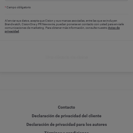
*
Campo obligatorio
Al enviar sus datos, acepta que Cision y sus marcas asociadas, entre las que se incluyen
Brandwatch, CisionOne y PR Newswire, puedan ponerse en contacto con usted para enviarle
comunicaciones de marketing. Para obtener más información, consulte nuestro
Aviso de
privacidad
.
Una década de datos
Contacto
Declaración de privacidad del cliente
Declaración de privacidad para los autores