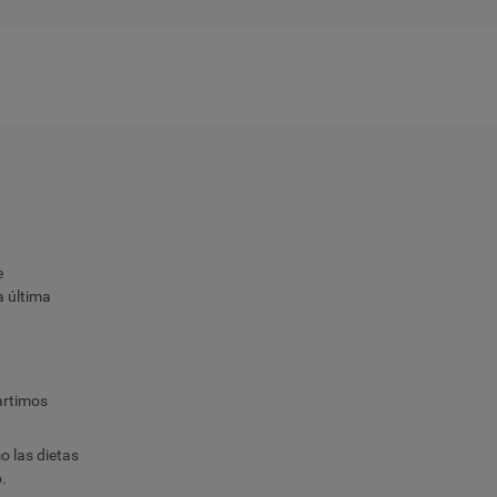
e
a última
artimos
 las dietas
o.