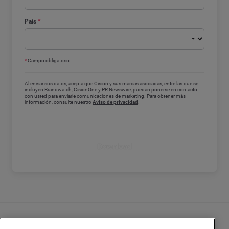
País
*
*
Campo obligatorio
Al enviar sus datos, acepta que Cision y sus marcas asociadas, entre las que se
incluyen Brandwatch, CisionOne y PR Newswire, puedan ponerse en contacto
con usted para enviarle comunicaciones de marketing. Para obtener más
información, consulte nuestro
Aviso de privacidad
.
Download