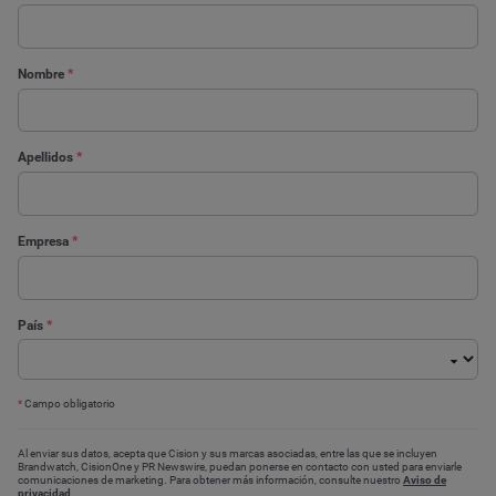
Nombre
*
Apellidos
*
Empresa
*
País
*
*
Campo obligatorio
Al enviar sus datos, acepta que Cision y sus marcas asociadas, entre las que se incluyen
Brandwatch, CisionOne y PR Newswire, puedan ponerse en contacto con usted para enviarle
comunicaciones de marketing. Para obtener más información, consulte nuestro
Aviso de
privacidad
.