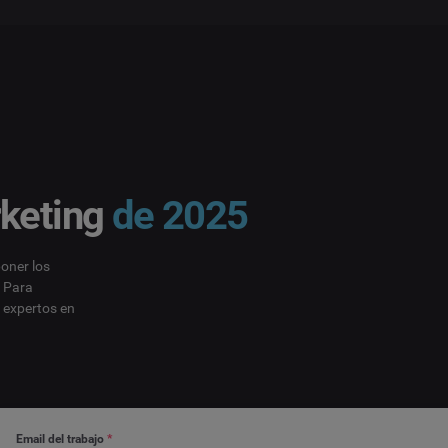
rketing
de 2025
oner los
? Para
 expertos en
Email del trabajo
*