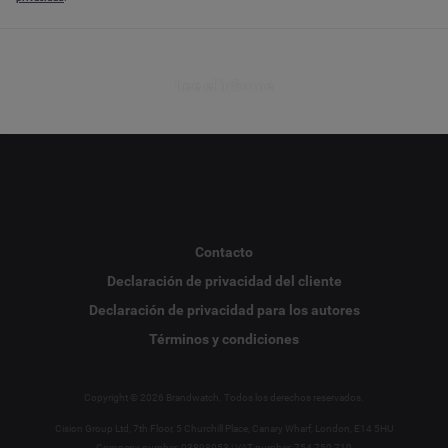
Lee el informe
Contacto
Declaración de privacidad del cliente
Declaración de privacidad para los autores
Términos y condiciones
Copyright © 2026 Brandwatch. Todos los derechos reservados.
Cision Group Ltd, 7th Floor, 5 Churchill Place, Canary Wharf, London, E14 5HU
Company number: 03898053 | VAT number: 754 750 710