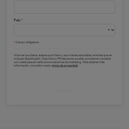
País
*
*
Campo obligatorio
Al enviar sus datos, acepta que Cision y sus marcas asociadas, entre las que se
incluyen Brandwatch, CisionOne y PR Newswire, puedan ponerse en contacto
con usted para enviarle comunicaciones de marketing. Para obtener más
información, consulte nuestro
Aviso de privacidad
.
Download