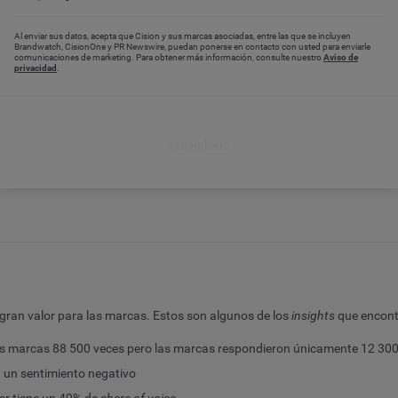
Al enviar sus datos, acepta que Cision y sus marcas asociadas, entre las que se incluyen
Brandwatch, CisionOne y PR Newswire, puedan ponerse en contacto con usted para enviarle
comunicaciones de marketing. Para obtener más información, consulte nuestro
Aviso de
privacidad
.
Download
 gran valor para las marcas. Estos son algunos de los
insights
que encontr
las marcas 88 500 veces pero las marcas respondieron únicamente 12 30
n un sentimiento negativo
er tiene un 49% de
share of voice