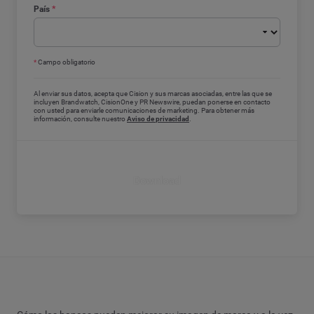
País
*
*
Campo obligatorio
Al enviar sus datos, acepta que Cision y sus marcas asociadas, entre las que se
incluyen Brandwatch, CisionOne y PR Newswire, puedan ponerse en contacto
con usted para enviarle comunicaciones de marketing. Para obtener más
información, consulte nuestro
Aviso de privacidad
.
Download