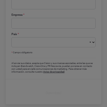
Empresa
*
País
*
*
Campo obligatorio
Al enviar sus datos, acepta que Cision y sus marcas asociadas, entre las que se
incluyen Brandwatch, CisionOne y PR Newswire, puedan ponerse en contacto
con usted para enviarle comunicaciones de marketing. Para obtener más
información, consulte nuestro
Aviso de privacidad
.
Download