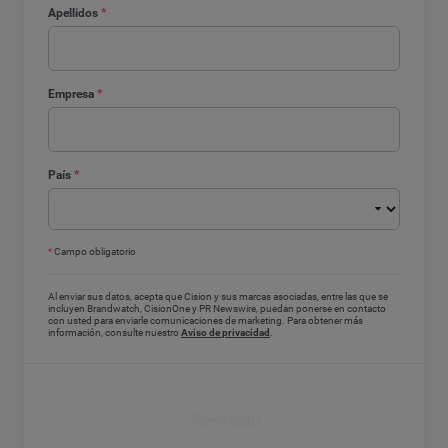
Apellidos
*
Empresa
*
País
*
*
Campo obligatorio
Al enviar sus datos, acepta que Cision y sus marcas asociadas, entre las que se
incluyen Brandwatch, CisionOne y PR Newswire, puedan ponerse en contacto
con usted para enviarle comunicaciones de marketing. Para obtener más
información, consulte nuestro
Aviso de privacidad
.
Download