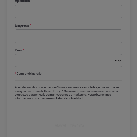
Apellidos
*
Empresa
*
País
*
*
Campo obligatorio
Al enviar sus datos, acepta que Cision y sus marcas asociadas, entre las que se
incluyen Brandwatch, CisionOne y PR Newswire, puedan ponerse en contacto
con usted para enviarle comunicaciones de marketing. Para obtener más
información, consulte nuestro
Aviso de privacidad
.
Leer el informe