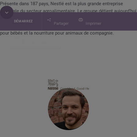
Présente dans 187 pays, Nestlé est la plus grande entreprise
mondiale du secteur agroalimentaire. Le groupe détient aujourd’hui
plus de 2 000 marques, fabriquant des produits dans le domaine
DÉMARREZ
Partager
Imprimer
culinaire dont le café, le cacao, le thé, la confiserie, les aliments
pour bébés et la nourriture pour animaux de compagnie.
Table des matières
Cas client
Nestlé