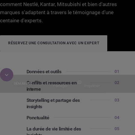
comment Nestlé, Kantar, Mitsubishi et bien d'autres
marques s'adaptent à travers le témoignage d'une
centaine d'experts.
RÉSERVEZ UNE CONSULTATION AVEC UN EXPERT
Données et outils
01
Conflits et ressources en
02
DÉMARREZ
Partager
Imprimer
interne
Storytelling et partage des
03
Table des matières
insights
GUIDE
Le guide complet des chargés d’étude po
Ponctualité
04
La durée de vie limitée des
05