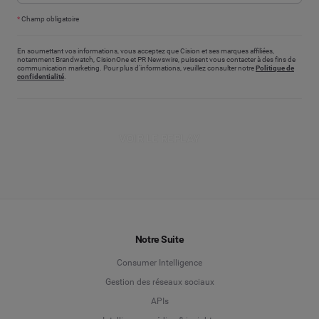
*
Champ obligatoire
En soumettant vos informations, vous acceptez que Cision et ses marques affiliées,
notamment Brandwatch, CisionOne et PR Newswire, puissent vous contacter à des fins de
communication marketing. Pour plus d'informations, veuillez consulter notre
Politique de
confidentialité
.
VOIR LE REPLAY
Notre Suite
Consumer Intelligence
Gestion des réseaux sociaux
APIs