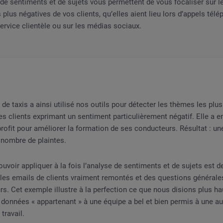
 de sentiments et de sujets vous permettent de vous focaliser sur le
s plus négatives de vos clients, qu’elles aient lieu lors d’appels té
rvice clientèle ou sur les médias sociaux.
 de taxis a ainsi utilisé nos outils pour détecter les thèmes les plu
es clients exprimant un sentiment particulièrement négatif. Elle a e
rofit pour améliorer la formation de ses conducteurs. Résultat : un
u nombre de plaintes.
uvoir appliquer à la fois l’analyse de sentiments et de sujets est de
 les emails de clients vraiment remontés et des questions générale
s. Cet exemple illustre à la perfection ce que nous disions plus hau
 données « appartenant » à une équipe a bel et bien permis à une au
travail.