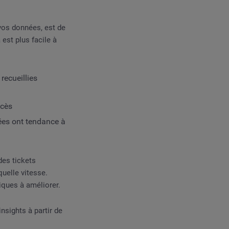
vos données, est de
est plus facile à
recueillies
ccès
nées ont tendance à
des tickets
uelle vitesse.
iques à améliorer.
nsights à partir de