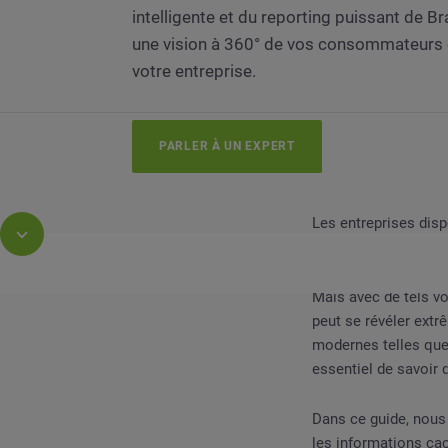
intelligente et du reporting puissant de 
une vision à 360° de vos consommateurs 
votre entreprise.
PARLER À UN EXPERT
Les entreprises disp
10 ou 20 ans aupara
Mais avec de tels vo
peut se révéler ext
modernes telles que l
GUIDE
5 façons de trouver des insights cachés da
essentiel de savoir
Dans ce guide, nous 
les informations ca