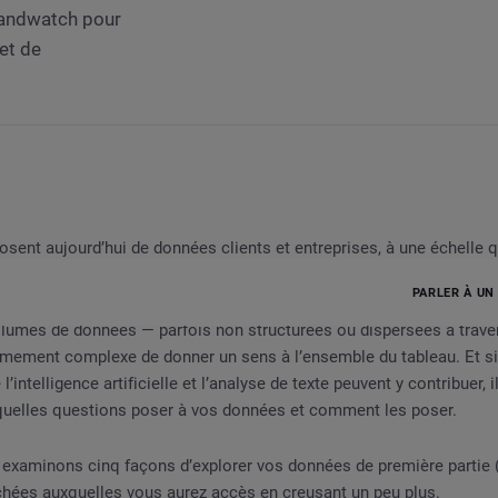
Brandwatch pour
et de
osent aujourd’hui de données clients et entreprises, à une échelle q
vant.
PARLER À UN
lumes de données — parfois non structurées ou dispersées à travers
rêmement complexe de donner un sens à l’ensemble du tableau. Et si
’intelligence artificielle et l’analyse de texte peuvent y contribuer,
ns votre first party data
 quelles questions poser à vos données et comment les poser.
examinons cinq façons d’explorer vos données de première partie (f
chées auxquelles vous aurez accès en creusant un peu plus.