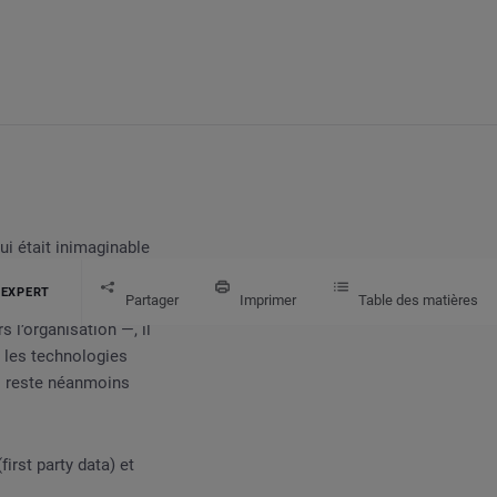
ui était inimaginable
 EXPERT
Partager
Imprimer
Table des matières
 l’organisation —, il
 les technologies
 il reste néanmoins
irst party data) et