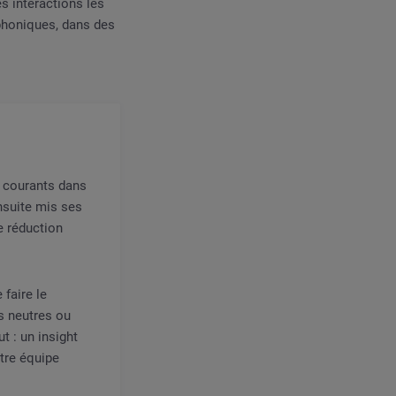
s interactions les
léphoniques, dans des
s courants dans
nsuite mis ses
e réduction
 faire le
s neutres ou
t : un insight
tre équipe