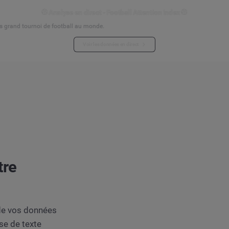
⚽ Analyse en direct - Football Attention Index ⚽
s grand tournoi de football au monde.
Voir les données en direct
tre
 de vos données
yse de texte