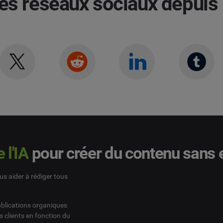
es réseaux sociaux depui
 l'IA
pour créer du contenu sans e
us aider à rédiger tous
publications organiques
 clients en fonction du