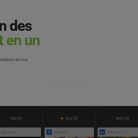
on des
t en un
création de vos
Demander une démo ↓