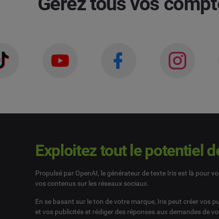
Gérez tous vos compt
Exploitez tout le potentiel de
Propulsé par OpenAI, le générateur de texte Iris est là pour vo
vos contenus sur les réseaux sociaux.
En se basant sur le ton de votre marque, Iris peut créer vos 
et vos publicités et rédiger des réponses aux demandes de vos