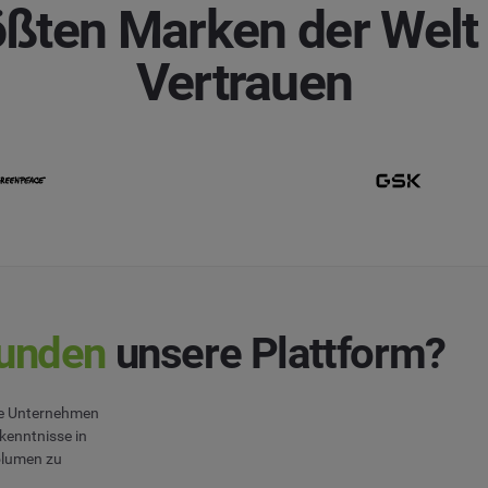
ßten Marken der Welt
Vertrauen
unden
unsere Plattform?
wie Unternehmen
kenntnisse in
volumen zu