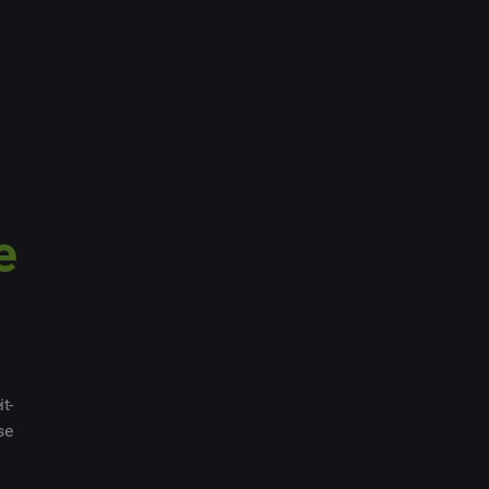
e
t-
se