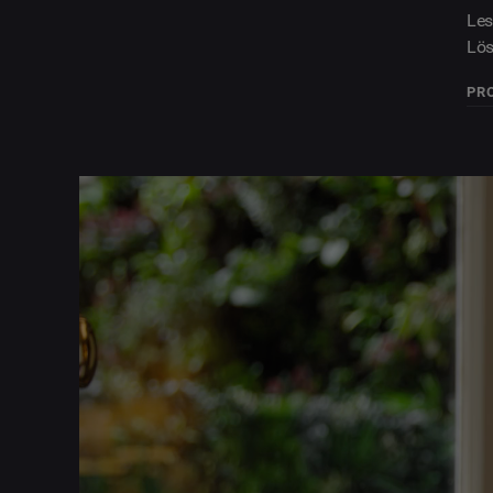
Les
Lös
PR