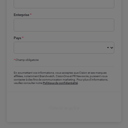
Enterprise
*
Pays
*
*
Champ obligatoire
En soumettant vos informations, vous acceptez que Cision et ses marques
affiliées, notamment Brandwatch, CisionOne et PR Newswire, puissent vous
contacter à des fins de communication marketing. Pour plus d'informations,
veuillez consulter notre
Politique de confidentialité
.
Obtenir le guide