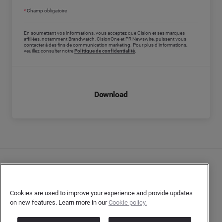
*
Champ obligatoire
En soumettant vos informations, vous acceptez que Cision et ses marques
affiliées, notamment Brandwatch, CisionOne et PR Newswire, puissent vous
contacter à des fins de communication marketing. Pour plus d'informations,
veuillez consulter notre
Politique de confidentialité
.
Download
Nous contacter
Politique de confidentialité
Cookies are used to improve your experience and provide updates
on new features. Learn more in our
Cookie policy.
Confidentialité de l’auteur
Conditions d’utilisation