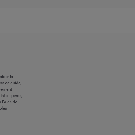
aider la
ans ce guide,
pement
intelligence,
 l’aide de
ples