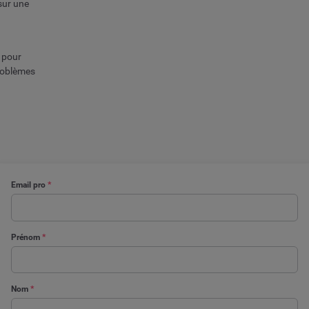
sur une
s pour
problèmes
Email pro
*
Prénom
*
Nom
*