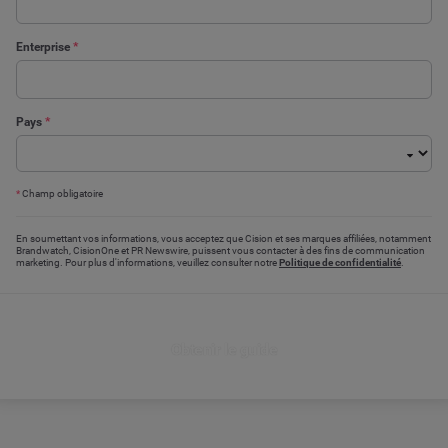
Enterprise
*
Pays
*
*
Champ obligatoire
En soumettant vos informations, vous acceptez que Cision et ses marques affiliées, notamment
Brandwatch, CisionOne et PR Newswire, puissent vous contacter à des fins de communication
marketing. Pour plus d'informations, veuillez consulter notre
Politique de confidentialité
.
Obtenir le guide