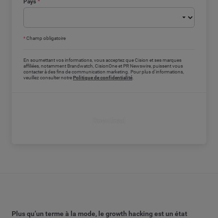
Pays
*
*
Champ obligatoire
En soumettant vos informations, vous acceptez que Cision et ses marques
affiliées, notamment Brandwatch, CisionOne et PR Newswire, puissent vous
contacter à des fins de communication marketing. Pour plus d'informations,
veuillez consulter notre
Politique de confidentialité
.
Download
Plus qu’un terme à la mode, le growth hacking est un état