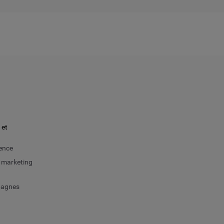
 et
uence
 marketing
pagnes