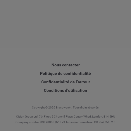
Nous contacter
Politique de confidentialité
Confidentialité de l’auteur
Conditions d’utilisation
Copyright © 2026 Brandwatch. Tous droits réservés.
Cision Group Ltd, 7th Floor, 5 Churchill Place, Canary Wharf, London, E14 5HU
Company number: 03898053 | N° TVA Intracommunautaire : GB 754 750 710