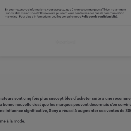
En soumettant vos informations, vous acceptez que Cision et ses marques affiliées, notamment
Brandwatch, CisionOne et PR Newswire, puissent vous contacter à des fins de communication
marketing. Pour plus d'informations, veuillez consulter notre
Politique de confidentialité
.
Download
eurs sont cinq fois plus susceptibles d’acheter suite à une recommend
La bonne nouvelle c’est que les marques peuvent désormais s’en servir 
une influence significative, Sony a réussi à augmenter ses ventes de 30
erme à la mode.