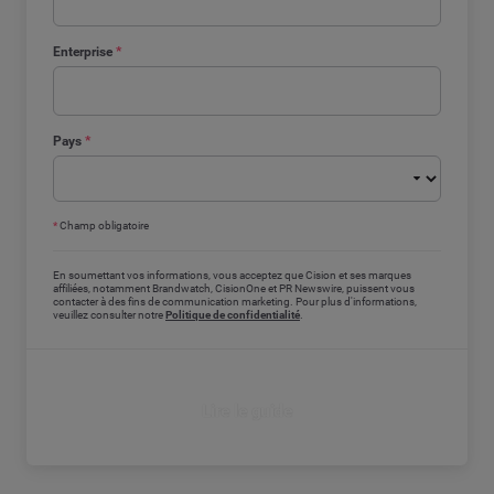
Enterprise
*
Pays
*
*
Champ obligatoire
En soumettant vos informations, vous acceptez que Cision et ses marques
affiliées, notamment Brandwatch, CisionOne et PR Newswire, puissent vous
contacter à des fins de communication marketing. Pour plus d'informations,
veuillez consulter notre
Politique de confidentialité
.
Lire le guide