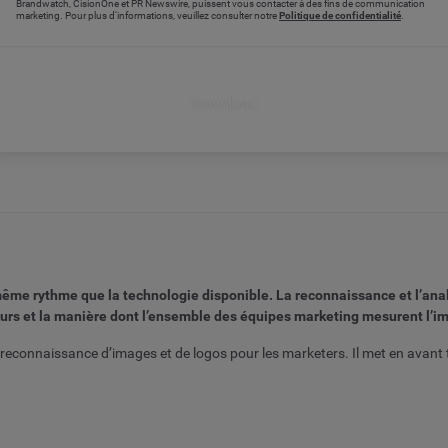
Brandwatch, CisionOne et PR Newswire, puissent vous contacter à des fins de communication
marketing. Pour plus d'informations, veuillez consulter notre
Politique de confidentialité
.
Download
ême rythme que la technologie disponible. La reconnaissance et l’ana
rs et la manière dont l’ensemble des équipes marketing mesurent l’imp
a reconnaissance d’images et de logos pour les marketers. Il met en avant tr