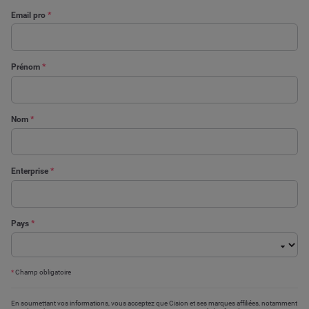
Email pro
*
Prénom
*
Nom
*
Enterprise
*
Pays
*
*
Champ obligatoire
En soumettant vos informations, vous acceptez que Cision et ses marques affiliées, notamment