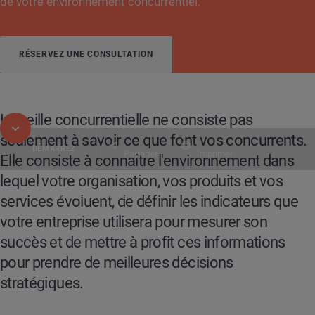
de votre environnement concurrentiel.
RÉSERVEZ UNE CONSULTATION
La veille concurrentielle ne consiste pas
seulement à savoir ce que font vos concurrents.
DÉMARREZ
Partager
Imprimer
Elle consiste à connaître l'environnement dans
lequel votre organisation, vos produits et vos
Table des matières
services évoluent, de définir les indicateurs que
DIGITAL CONSUMER INTELLIGENCE EN PRATIQUE
votre entreprise utilisera pour mesurer son
succès et de mettre à profit ces informations
pour prendre de meilleures décisions
stratégiques.