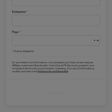
Enterprise
*
Pays
*
*
Champ obligatoire
En soumettant vos informations, vous acceptez que Cision et ses marques
affiliées, notamment Brandwatch, CisionOne et PR Newswire, puissent vous
contacter à des fins de communication marketing. Pour plus d'informations,
veuillez consulter notre
Politique de confidentialité
.
Download