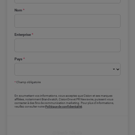
Nom
*
Enterprise
*
Pays
*
*
Champ obligatoire
En soumettant vos informations, vous acceptez que Cision et ses marques
affiliées, notamment Brandwatch, CisionOne et PR Newswire, puissent vous
contacter à des fins de communication marketing. Pour plus d'informations,
veuillez consulter notre
Politique de confidentialité
.
Obtenir l'étude