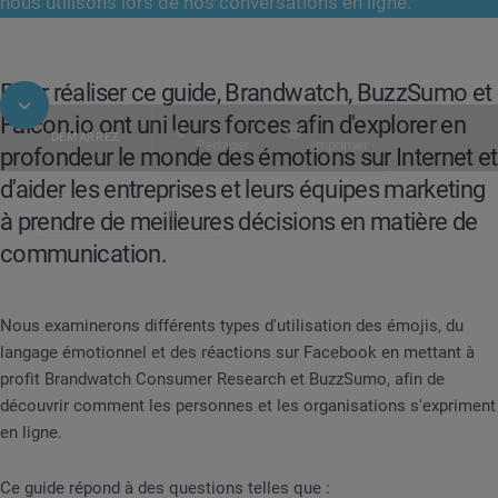
nous utilisons lors de nos conversations en ligne.
Pour réaliser ce guide, Brandwatch, BuzzSumo et
Falcon.io ont uni leurs forces afin d'explorer en
DÉMARREZ
Partager
Imprimer
profondeur le monde des émotions sur Internet et
d'aider les entreprises et leurs équipes marketing
Table des matières
à prendre de meilleures décisions en matière de
Rapport
Emojis et Émotions
communication.
Nous examinerons différents types d'utilisation des émojis, du
langage émotionnel et des réactions sur Facebook en mettant à
profit Brandwatch Consumer Research et BuzzSumo, afin de
découvrir comment les personnes et les organisations s'expriment
en ligne.
Ce guide répond à des questions telles que :