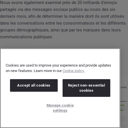
Nous avons également examiné près de 20 milliards d'émojis
partagés via des messages sociaux publics au cours des six
derniers mois, afin de déterminer la manière dont ils sont utilisés
dans les conversations entre les consommateurs et les différents
groupes démographiques, ainsi que par les marques dans leurs
communications publiques.
Voici le top 10 des émojis les plus utilisés au cours du premier
semestre 2021.
Cookies are used to improve your experience and provide updates
on new features. Learn more in our
Cookie policy.
Accept all cookies
Reject non-essential
cookies
Manage cookie
settings