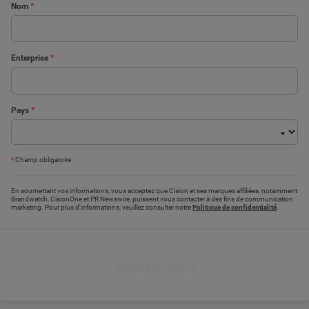
Nom
*
Enterprise
*
Pays
*
*
Champ obligatoire
En soumettant vos informations, vous acceptez que Cision et ses marques affiliées, notamment
Brandwatch, CisionOne et PR Newswire, puissent vous contacter à des fins de communication
marketing. Pour plus d'informations, veuillez consulter notre
Politique de confidentialité
.
Accéder à l'étude