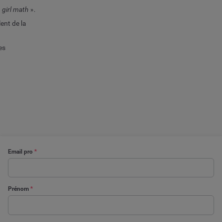
«
girl math
».
ent de la
es
Email pro
*
Prénom
*