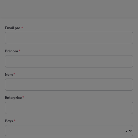
Email pro
*
Prénom
*
Nom
*
Enterprise
*
Pays
*