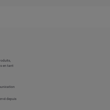
roduits,
ns en tant
munication
ervé depuis